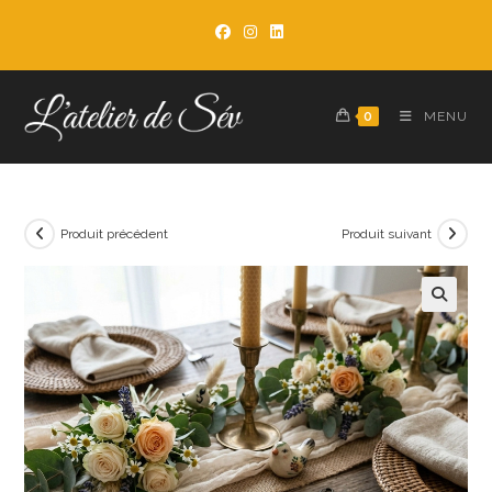
Skip
to
content
0
MENU
Produit précédent
Produit suivant