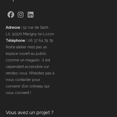
S’ouvre
S’ouvre
S’ouvre
Adresse :
52 rue de Saint-
dans
dans
dans
Lô, 50570 Marigny-le-Lozon
un
un
un
Téléphone :
06 37 64 79 79
nouvel
nouvel
nouvel
Notre atelier n’est pas un
onglet
onglet
onglet
espace ouvert au public
comme un magasin : il est
cependant accessible sur
rendez-vous. N’hésitez pas à
nous contacter pour
convenir d’un créneau qui
vous convient !
Vous avez un projet ?