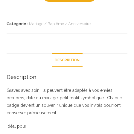
Badge
personnalisé
pour
Catégorie :
Mariage / Baptême / Anniversaire
mariage
DESCRIPTION
Description
Gravés avec soin, ils peuvent être adaptés à vos envies :
prénoms, date du mariage, petit motif symbolique… Chaque
badge devient un souvenir unique que vos invités pourront
conserver précieusement.
Idéal pour :