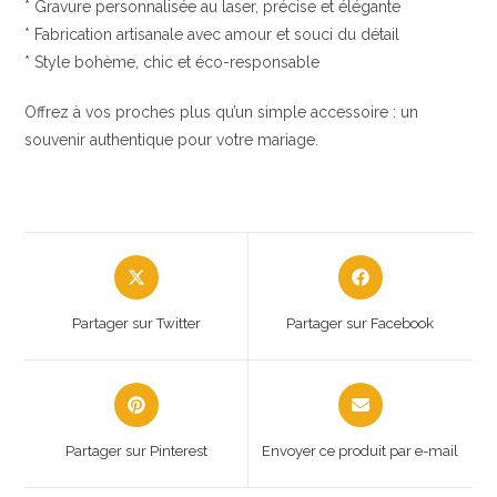
* Gravure personnalisée au laser, précise et élégante
* Fabrication artisanale avec amour et souci du détail
* Style bohème, chic et éco-responsable
Offrez à vos proches plus qu’un simple accessoire : un
souvenir authentique pour votre mariage.
Opens
Opens
in
in
a
a
Partager sur Twitter
Partager sur Facebook
new
new
window
window
Opens
Opens
in
in
a
a
Partager sur Pinterest
Envoyer ce produit par e-mail
new
new
window
window